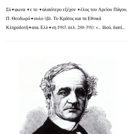
Σύμφωνα με το παλαιότερο εξέχον μέλος του Αρείου Πάγου,
Π. Θεοδωρόπουλο (βλ. Το Κράτος και τα Εθνικά
Κληροδοτήματα, ΕλλΔνη 1983, σελ. 288-391): «… Ιδού, διατί...